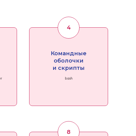
Командные
оболочки
и скрипты
er
bash