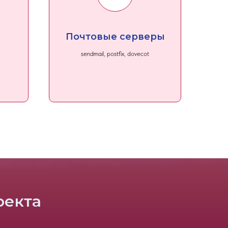
Почтовые серверы
sendmail, postfix, dovecot
оекта