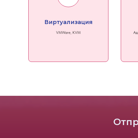
Виртуализация
VMWare, KVM
Ад
Отпр